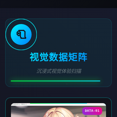
🧻
视觉数据矩阵
沉浸式视觉体验扫描
DATA-01