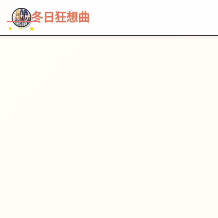
~~~
★
♡
✦
✧
♥
~
→
↗
冬日狂想曲
✦ ✧ ★