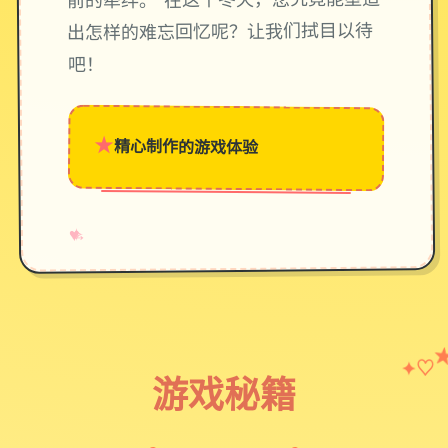
前的牵绊。 在这个冬天，您究竟能塑造
出怎样的难忘回忆呢？让我们拭目以待
吧！
★
精心制作的游戏体验
→
✧
♥
♡
✦
游戏秘籍