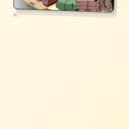
✧
♡
★
♥