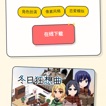
恋爱模拟
像素风格
角色扮演
→
✦ ★
在线下载