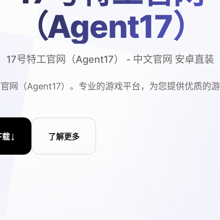
（Agent17）
17号特工官网（Agent17） - 中文官网 安卓直装
工官网（Agent17）。专业的游戏平台，为您提供优质的
↓
下载
了解更多