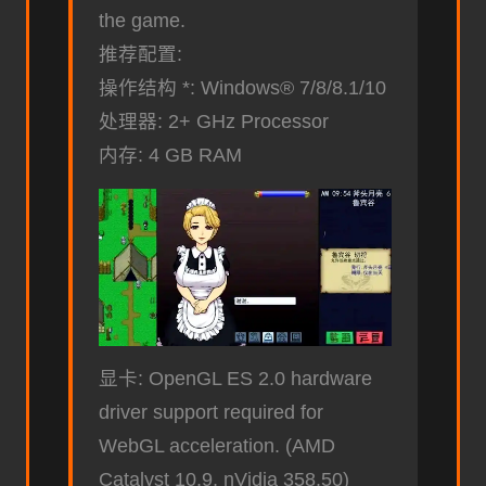
the game.
推荐配置:
操作结构 *: Windows® 7/8/8.1/10
处理器: 2+ GHz Processor
内存: 4 GB RAM
显卡: OpenGL ES 2.0 hardware
driver support required for
WebGL acceleration. (AMD
Catalyst 10.9, nVidia 358.50)