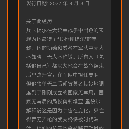
发行日期: 2022 年 9 月 3 日
关于此经历
兵长提尔在大统单战争中出色的表
现为他赢得了“长枪使提尔”的美
称，他的功勋和威名在军队中无人
不知晓，无人不称赞。所有人（包
括他自己）都以为他会在战争结束
后单路升官，在军队中担任要职，
但他独单无二后却被莫名其妙地调
度到了刚刚成立的国家无毒局。国
家无毒局的局长奥莉维亚·里德尔
解释说这是因为宇宙在变化，只懂
得舞刀弄枪的武夫终将被时代淘
汰，他们的位子也会被踏实勤恳的