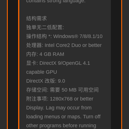
contains strong language.
结构需求
独单无二低配置:
操作结构 *: Windows® 7/8/8.1/10
处理器: Intel Core2 Duo or better
内存: 4 GB RAM
显卡: DirectX 9/OpenGL 4.1
capable GPU
DirectX 改版: 9.0
存储空间: 需要 50 MB 可用空间
附注事项: 1280x768 or better
Display. Lag may occur from
loading menus or maps. Turn off
other programs before running