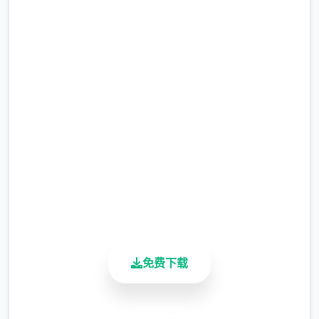
免费下载 雪月花|Snow Moon
Flower
完整版游戏，免费体验
2.3M+
总下载量
4.9/5
用户评分
900K+
活跃用户
免费下载